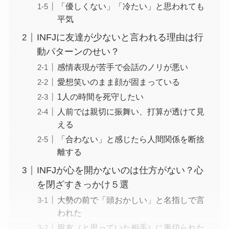
「優しくない」「冷たい」と思われても
平気
INFJに友達が少ないと言われる理由は行
動パターンのせい？
感情表現が苦手で会話のノリが悪い
愛想笑いのまま顔が固まっている
1人の時間を死守したい
人前では親切に振舞い、打算が透けて見
える
「合わない」と感じたら人間関係を断捨
離する
INFJが心を開かないのは仕方がない？心
を閉ざすきっかけ５選
大勢の前で「頭おかしい」と名指しで言
われた
親友（と思っていた相手）に裏切られた