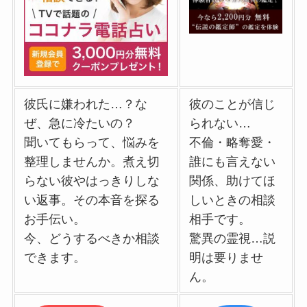
彼氏に嫌われた…？な
彼のことが信じ
ぜ、急に冷たいの？
られない…
聞いてもらって、悩みを
不倫・略奪愛・
整理しませんか。煮え切
誰にも言えない
らない彼やはっきりしな
関係、助けてほ
い返事。その本音を探る
しいときの相談
お手伝い。
相手です。
今、どうするべきか相談
驚異の霊視…説
できます。
明は要りませ
ん。